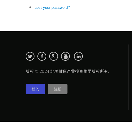
Lost your password?
版权 © 2024 北美健康产业投资集团版权所有.
登入
注册